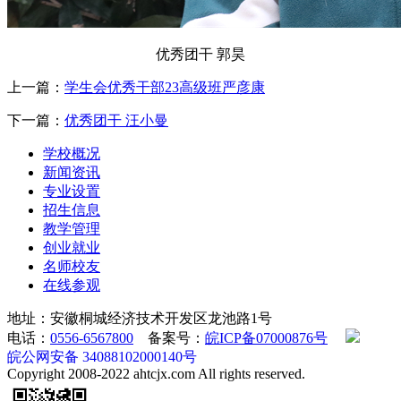
优秀团干 郭昊
上一篇：
学生会优秀干部23高级班严彦康
下一篇：
优秀团干 汪小曼
学校概况
新闻资讯
专业设置
招生信息
教学管理
创业就业
名师校友
在线参观
地址：安徽桐城经济技术开发区龙池路1号
电话：
0556-6567800
备案号：
皖ICP备07000876号
皖公网安备 34088102000140号
Copyright 2008-2022 ahtcjx.com All rights reserved.